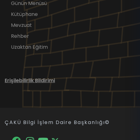
Günün Menüsü
Kütüphane
Mevzuat
Rehber
Uzaktan Eğitim
Erişilebilirlik Bildirimi
ÇAKÜ Bilgi İşlem Daire Başkanlığı
©
Facebook
Twitter
Youtube
Instagram