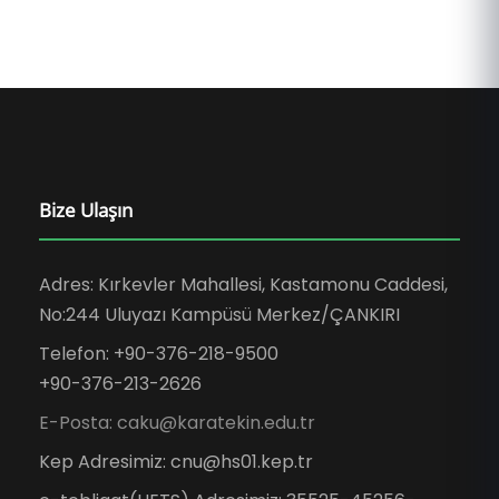
Bize Ulaşın
Adres: Kırkevler Mahallesi, Kastamonu Caddesi,
No:244 Uluyazı Kampüsü Merkez/ÇANKIRI
Telefon: +90-376-218-9500
+90-376-213-2626
E-Posta: caku@karatekin.edu.tr
Kep Adresimiz: cnu@hs01.kep.tr