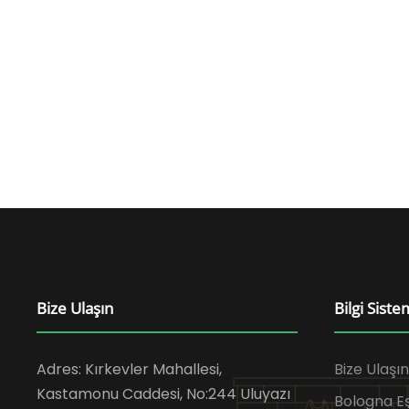
Bize Ulaşın
Bilgi Siste
Adres: Kırkevler Mahallesi,
Bize Ulaşın
Kastamonu Caddesi, No:244 Uluyazı
Bologna 