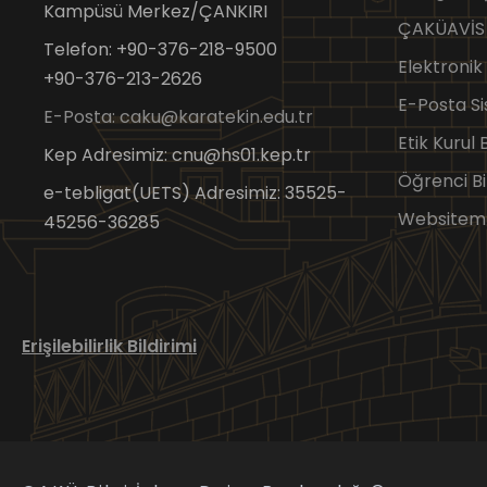
Kampüsü Merkez/ÇANKIRI
ÇAKÜAVİS
Telefon: +90-376-218-9500
Elektronik
+90-376-213-2626
E-Posta Si
E-Posta: caku@karatekin.edu.tr
Etik Kurul
Kep Adresimiz: cnu@hs01.kep.tr
Öğrenci Bi
e-tebligat(UETS) Adresimiz: 35525-
Websitem
45256-36285
Erişilebilirlik Bildirimi