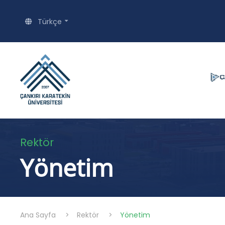
Türkçe
Rektör
Yönetim
Ana Sayfa
>
Rektör
>
Yönetim