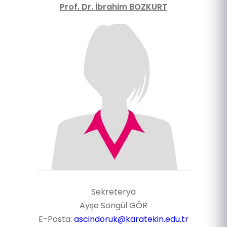
Prof. Dr. İbrahim BOZKURT
Sekreterya
Ayşe Songül GÖR
E-Posta:
ascindoruk
@karatekin.edu.tr