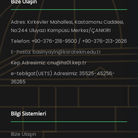
Bize Ulaşın
Adres: Kırkevler Mahallesi, Kastamonu Caddesi,
No:244 Uluyazı Kampüsü Merkez/ÇANKIRI
Telefon: +90-376-218-9500 / +90-376-213-2626
E-Posta: basinyayin@karatekin.edu.tr
Kep Adresimiz: cnu@hs01.kep.tr
e-tebligat(UETS) Adresimiz: 35525-45256-
36285
Bilgi Sistemleri
Bize Ulaşın