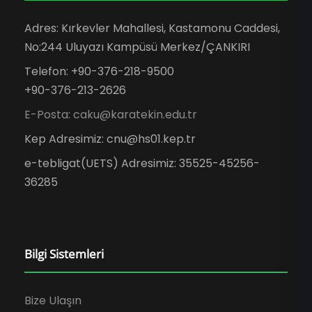
Adres: Kırkevler Mahallesi, Kastamonu Caddesi,
No:244 Uluyazı Kampüsü Merkez/ÇANKIRI
Telefon: +90-376-218-9500
+90-376-213-2626
E-Posta: caku@karatekin.edu.tr
Kep Adresimiz: cnu@hs01.kep.tr
e-tebligat(UETS) Adresimiz: 35525-45256-
36285
Bilgi Sistemleri
Bize Ulaşın