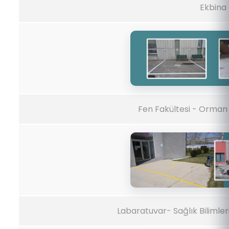
Ekbina
Fen Fakültesi - Orman 
Labaratuvar- Sağlık Bilimleri