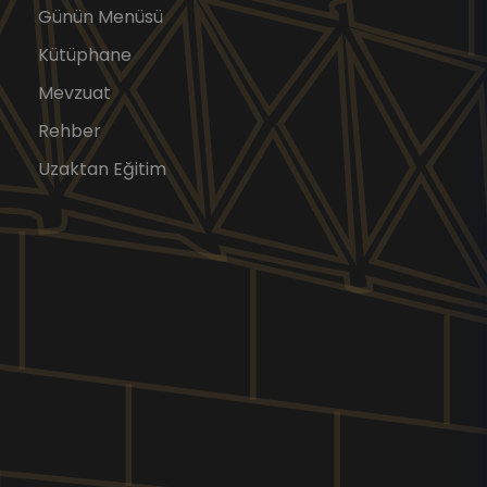
Günün Menüsü
Kütüphane
Mevzuat
Rehber
Uzaktan Eğitim