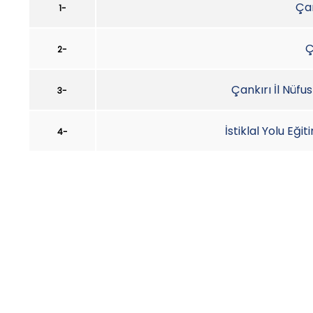
Çan
1-
Ç
2-
Çankırı İl Nüf
3-
İstiklal Yolu Eği
4-