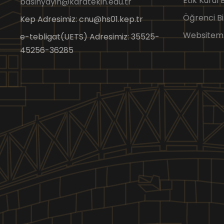
Etik Kurul
basinyayin@karatekin.edu.tr
Öğrenci Bi
Kep Adresimiz: cnu@hs01.kep.tr
Websitem
e-tebligat(UETS) Adresimiz: 35525-
45256-36285