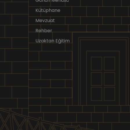
Günün Menüsü
Kütüphane
Mevzuat
Rehber
Uzaktan Eğitim