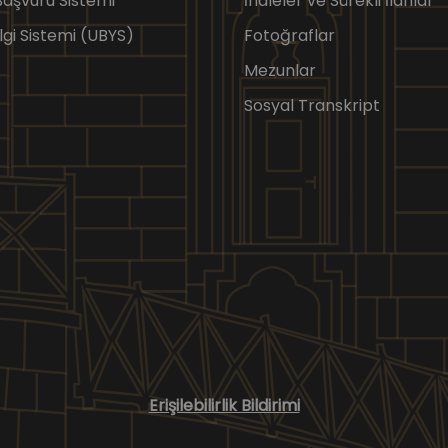
 Başvuru Sistemi
İhaleler ve Sürekli İlanlar
lgi Sistemi (UBYS)
Fotoğraflar
Mezunlar
Sosyal Transkript
Erişilebilirlik Bildirimi