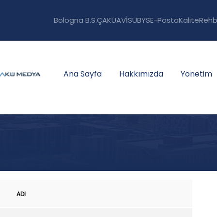
Bologna B.S.
ÇAKÜAVİS
UBYS
E-Posta
Kalite
Rehb
Ana Sayfa
Hakkımızda
Yönetim
ADI