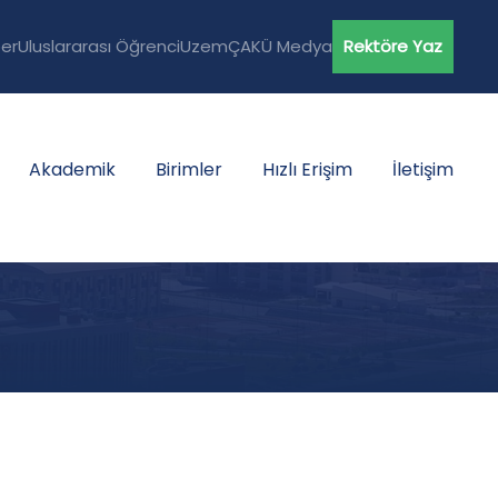
er
Uluslararası Öğrenci
Uzem
ÇAKÜ Medya
Rektöre Yaz
Akademik
Birimler
Hızlı Erişim
İletişim