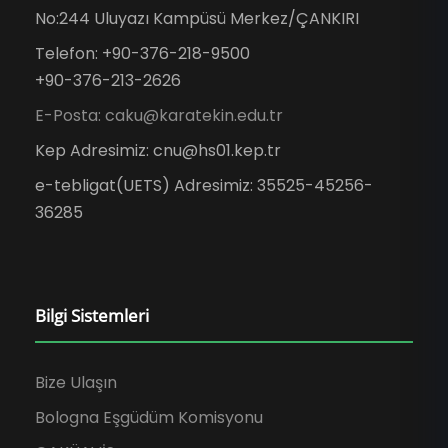
No:244 Uluyazı Kampüsü Merkez/ÇANKIRI
Telefon: +90-376-218-9500
+90-376-213-2626
E-Posta: caku@karatekin.edu.tr
Kep Adresimiz: cnu@hs01.kep.tr
e-tebligat(UETS) Adresimiz: 35525-45256-
36285
Bilgi Sistemleri
Bize Ulaşın
Bologna Eşgüdüm Komisyonu