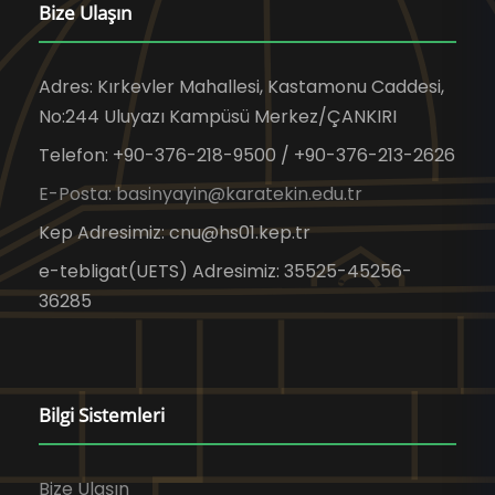
Bize Ulaşın
Adres: Kırkevler Mahallesi, Kastamonu Caddesi,
No:244 Uluyazı Kampüsü Merkez/ÇANKIRI
Telefon: +90-376-218-9500 / +90-376-213-2626
E-Posta: basinyayin@karatekin.edu.tr
Kep Adresimiz: cnu@hs01.kep.tr
e-tebligat(UETS) Adresimiz: 35525-45256-
36285
Bilgi Sistemleri
Bize Ulaşın