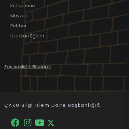
Kütüphane
Mevzuat
Rehber
Uzaktan Eğitim
Erişilebilirlik Bildirimi
ÇAKÜ Bilgi İşlem Daire Başkanlığı
©
Facebook
Twitter
Youtube
Instagram
Facebook
Instagram
YouTube
X