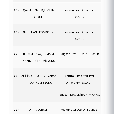
25-
ÇAKÜ HİZMETİÇİ EĞİTİM
Başkan Prof. Dr.
İbrahim
KURULU
BOZKURT
26-
KÜTÜPHANE KOMİSYONU
Başkan Prof. Dr.
İbrahim
BOZKURT
27-
BİLİMSEL ARAŞTIRMA VE
Başkan Prof. Dr. M. Nuri ÖNER
YAYIN ETİĞİ KOMİSYONU
28-
AHİLİK KÜLTÜRÜ VE YARAN
Sorumlu Rek. Yrd. Prof.
AHLAKI KOMİSYONU
Dr.
İbrahim BOZKURT
Başkan Doç. Dr. İbrahim AKYOL
29-
ORTAK DERSLER
Koordinatör Doç. Dr. Ebubekir