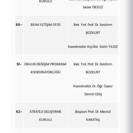
KURULU
Sezer ÖKSÜZ
50-
BİLİM İLETİŞİM OFİSİ
Rek. Yrd. Prof. Dr.
İbrahim
BOZKURT
Koordinatör Arş.Gör. Salih YILDIZ
51-
ORHUN DEĞİŞİM PROGRAMI
Rek. Yrd. Prof. Dr. İbrahim
KOORDİNATÖRLÜĞÜ
BOZKURT
Koordinatör Dr. Öğr. Üyesi
Semih EDİŞ
52-
STRATEJİ GELİŞTİRME
Başkan Prof. Dr. Mevlüt
KURULU
KARATAŞ