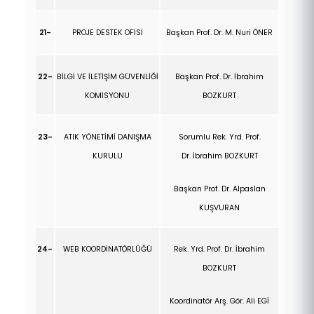
21-
PROJE DESTEK OFİSİ
Başkan Prof. Dr. M. Nuri ÖNER
22-
BİLGİ VE İLETİŞİM GÜVENLİĞİ
Başkan Prof. Dr.
İbrahim
KOMİSYONU
BOZKURT
23-
ATIK YÖNETİMİ DANIŞMA
Sorumlu Rek. Yrd. Prof.
KURULU
Dr.
İbrahim BOZKURT
Başkan Prof. Dr. Alpaslan
KUŞVURAN
24-
WEB KOORDİNATÖRLÜĞÜ
Rek. Yrd. Prof. Dr.
İbrahim
BOZKURT
Koordinatör Arş. Gör. Ali EGİ