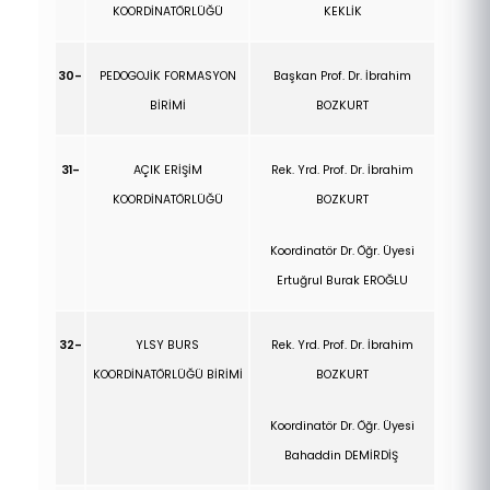
KOORDİNATÖRLÜĞÜ
KEKLİK
30-
PEDOGOJİK FORMASYON
Başkan Prof. Dr.
İbrahim
BİRİMİ
BOZKURT
31-
AÇIK ERİŞİM
Rek. Yrd. Prof. Dr.
İbrahim
KOORDİNATÖRLÜĞÜ
BOZKURT
Koordinatör Dr. Öğr. Üyesi
Ertuğrul Burak EROĞLU
32-
YLSY BURS
Rek. Yrd. Prof. Dr.
İbrahim
KOORDİNATÖRLÜĞÜ BİRİMİ
BOZKURT
Koordinatör Dr. Öğr. Üyesi
Bahaddin DEMİRDİŞ