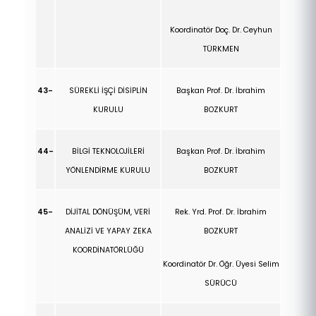
Koordinatör Doç. Dr. Ceyhun
TÜRKMEN
43-
SÜREKLİ İŞÇİ DİSİPLİN
Başkan Prof. Dr.
İbrahim
KURULU
BOZKURT
44-
BİLGİ TEKNOLOJİLERİ
Başkan Prof. Dr.
İbrahim
YÖNLENDİRME KURULU
BOZKURT
45-
DİJİTAL DÖNÜŞÜM, VERİ
Rek. Yrd. Prof. Dr.
İbrahim
ANALİZİ VE YAPAY ZEKA
BOZKURT
KOORDİNATÖRLÜĞÜ
Koordinatör Dr. Öğr. Üyesi Selim
SÜRÜCÜ