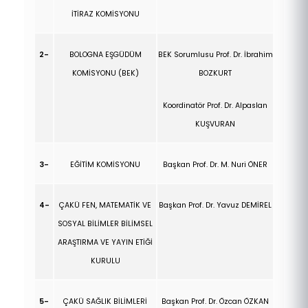
İTİRAZ KOMİSYONU
2-
BOLOGNA EŞGÜDÜM
BEK Sorumlusu Prof. Dr. İbrahim
KOMİSYONU (BEK)
BOZKURT
Koordinatör Prof. Dr. Alpaslan
KUŞVURAN
3-
EĞİTİM KOMİSYONU
Başkan Prof. Dr. M. Nuri ÖNER
4-
ÇAKÜ FEN, MATEMATİK VE
Başkan Prof. Dr. Yavuz DEMİREL
SOSYAL BİLİMLER BİLİMSEL
ARAŞTIRMA VE YAYIN ETİĞİ
KURULU
5-
ÇAKÜ SAĞLIK BİLİMLERİ
Başkan Prof. Dr. Özcan ÖZKAN