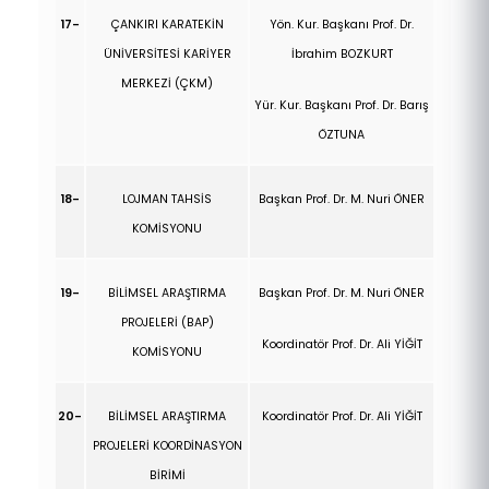
17-
ÇANKIRI KARATEKİN
Yön. Kur. Başkanı Prof. Dr.
ÜNİVERSİTESİ KARİYER
İbrahim BOZKURT
MERKEZİ (ÇKM)
Yür. Kur. Başkanı Prof. Dr. Barış
ÖZTUNA
18-
LOJMAN TAHSİS
Başkan Prof. Dr. M. Nuri ÖNER
KOMİSYONU
19-
BİLİMSEL ARAŞTIRMA
Başkan Prof. Dr. M. Nuri ÖNER
PROJELERİ (BAP)
Koordinatör Prof. Dr. Ali YİĞİT
KOMİSYONU
20-
BİLİMSEL ARAŞTIRMA
Koordinatör Prof. Dr. Ali YİĞİT
PROJELERİ KOORDİNASYON
BİRİMİ