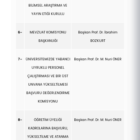
BİLİMSEL ARAŞTIRMA VE
YAYIN ETİĞİ KURULU
6-
MEVZUAT KOMİSYONU
Başkan Prof. Dr.
İbrahim
BAŞKANLIĞI
BOZKURT
7-
ÜNİVERSİTEMİZDE YABANCI
Başkan Prof. Dr. M. Nuri ÖNER
UYRUKLU PERSONEL
ÇALIŞTIRMASI VE BİR ÜST
UNVANA YÜKSELTİLMESİ
BAŞVURU DEĞERLENDİRME
KOMİSYONU
8-
ÖĞRETİM ÜYELİĞİ
Başkan Prof. Dr. M. Nuri ÖNER
KADROLARINA BAŞVURU,
YÜKSELTİLME VE ATANMA