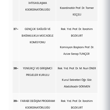
İHTİSASLAŞMA
Koordinatör Prof. Dr. Tamer
KOORDİNATÖRLÜĞÜ
KEÇELİ
37-
GENÇLİK SAĞLIĞI VE
Rek. Yrd. Prof. Dr.
İbrahim
BAĞIMLILIKLA MÜCADELE
BOZKURT
KOMİSYONU
Komisyon Başkanı Prof. Dr.
Azize Serap TUNÇER
38-
YENİLİKÇİ VE GİRİŞİMCİ
Rek. Yrd. Prof. Dr. M. Nuri ÖNER
PROJELER KURULU
Kurul Sekreteri Öğr. Gör.
Abdülkadir GÖKMEN
39-
FARABİ DEĞİŞİM PROGRAMI
Rek. Yrd. Prof. Dr.
İbrahim
KOORDİNATÖRLÜĞÜ
BOZKURT