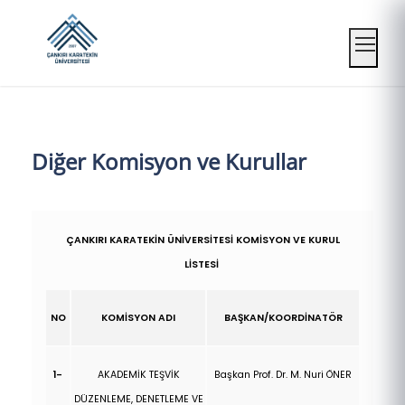
Mobil
Diğer Komisyon ve Kurullar
ÇANKIRI KARATEKİN ÜNİVERSİTESİ KOMİSYON VE KURUL
LİSTESİ
NO
KOMİSYON ADI
BAŞKAN/KOORDİNATÖR
1-
AKADEMİK TEŞVİK
Başkan Prof. Dr. M. Nuri ÖNER
DÜZENLEME, DENETLEME VE