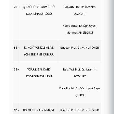
33-
İŞ SAĞLIĞI VE GÜVENLİĞİ
Başkan Prof. Dr.
İbrahim
KOORDİNATÖRLÜĞÜ
BOZKURT
Koordinatör Dr. Öğr. Üyesi
Mehmet Ali BİBERCİ
34-
İÇ KONTROL İZLEME VE
Başkan Prof. Dr. M. Nuri ÖNER
YÖNLENDİRME KURULU
35-
TOPLUMSAL KATKI
Rek. Yrd. Prof. Dr.
İbrahim
KOORDİNATÖRLÜĞÜ
BOZKURT
Koordinatör Dr. Öğr. Üyesi Ayşe
ÇİFTCİ
36-
BÖLGESEL KALKINMA VE
Başkan Prof. Dr. M. Nuri ÖNER