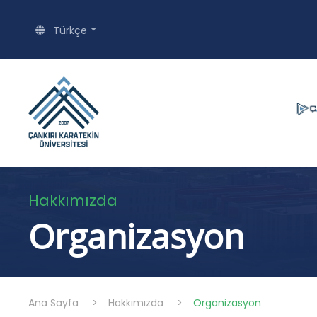
Türkçe
Hakkımızda
Organizasyon
Ana Sayfa
>
Hakkımızda
>
Organizasyon