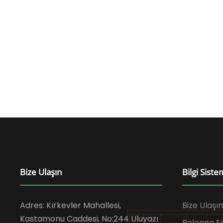
Bize Ulaşın
Bilgi Siste
Adres: Kırkevler Mahallesi,
Bize Ulaşın
Kastamonu Caddesi, No:244 Uluyazı
Bologna 