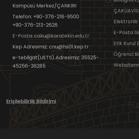
Kampüsü Merkez/ÇANKIRI
ÇAKÜAVİS
Telefon: +90-376-218-9500
Elektronik
+90-376-213-2626
E-Posta Si
E-Posta: caku@karatekin.edu.tr
Etik Kurul
Kep Adresimiz: cnu@hs01.kep.tr
Öğrenci Bi
e-tebligat(UETS) Adresimiz: 35525-
Websitem
45256-36285
Erişilebilirlik Bildirimi