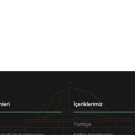
mleri
İçeriklerimiz
Tarihçe
Eşgüdüm Komisyonu
Kalite Komisyonu