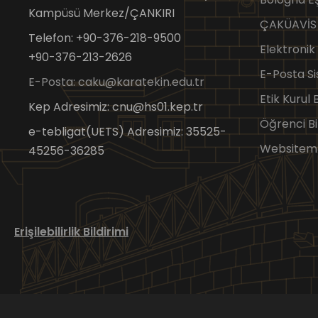
Kampüsü Merkez/ÇANKIRI
ÇAKÜAVİS
Telefon: +90-376-218-9500
Elektronik
+90-376-213-2626
E-Posta Si
E-Posta: caku@karatekin.edu.tr
Etik Kurul
Kep Adresimiz: cnu@hs01.kep.tr
Öğrenci Bi
e-tebligat(UETS) Adresimiz: 35525-
Websitem
45256-36285
Erişilebilirlik Bildirimi