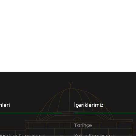
mleri
İçeriklerimiz
Tarihçe
Eşgüdüm Komisyonu
Kalite Komisyonu