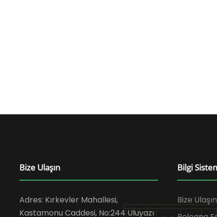
Bize Ulaşın
Bilgi Siste
Adres: Kırkevler Mahallesi,
Bize Ulaşın
Kastamonu Caddesi, No:244 Uluyazı
Bologna 