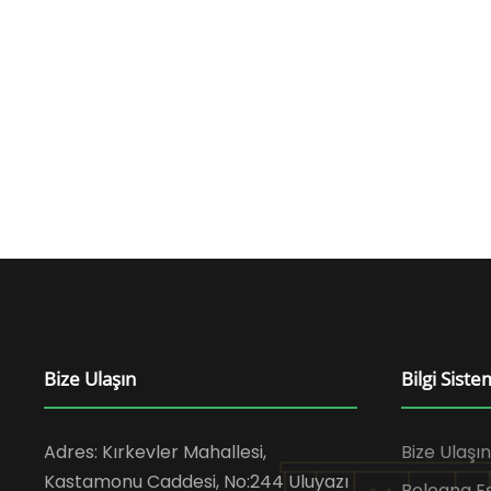
Bize Ulaşın
Bilgi Siste
Adres: Kırkevler Mahallesi,
Bize Ulaşın
Kastamonu Caddesi, No:244 Uluyazı
Bologna 