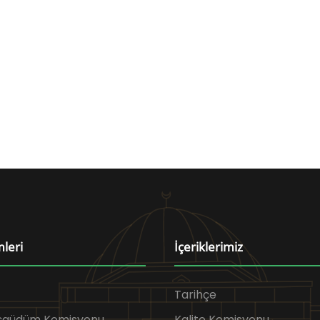
mleri
İçeriklerimiz
Tarihçe
Eşgüdüm Komisyonu
Kalite Komisyonu