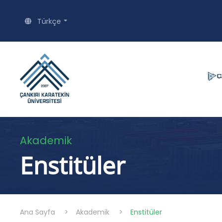
Türkçe
Akademik
Enstitüler
Ana Sayfa
>
Akademik
>
Enstitüler