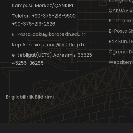
Kampüsü Merkez/ÇANKIRI
ÇAKÜAVİS
Telefon: +90-376-218-9500
Elektronik
+90-376-213-2626
E-Posta Si
E-Posta: caku@karatekin.edu.tr
Etik Kurul
Kep Adresimiz: cnu@hs01.kep.tr
Öğrenci Bi
e-tebligat(UETS) Adresimiz: 35525-
Websitem
45256-36285
Erişilebilirlik Bildirimi