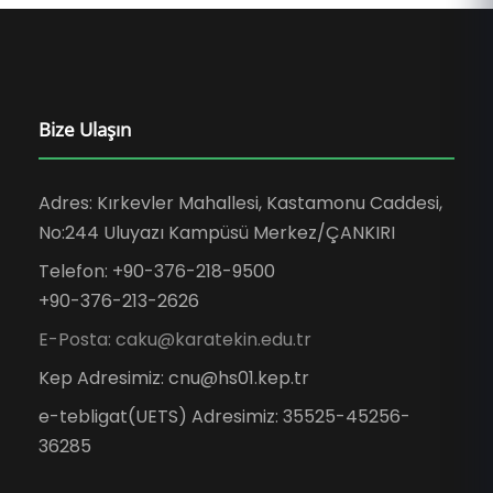
Bize Ulaşın
Adres: Kırkevler Mahallesi, Kastamonu Caddesi,
No:244 Uluyazı Kampüsü Merkez/ÇANKIRI
Telefon: +90-376-218-9500
+90-376-213-2626
E-Posta: caku@karatekin.edu.tr
Kep Adresimiz: cnu@hs01.kep.tr
e-tebligat(UETS) Adresimiz: 35525-45256-
36285