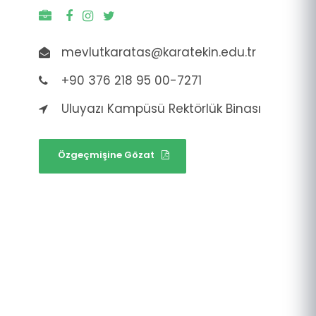
mevlutkaratas@karatekin.edu.tr
+90 376 218 95 00-7271
Uluyazı Kampüsü Rektörlük Binası
Özgeçmişine Gözat