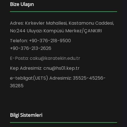
Bize Ulaşın
Adres: Kırkevler Mahallesi, Kastamonu Caddesi,
No:244 Uluyazı Kampüsü Merkez/ÇANKIRI
Telefon: +90-376-218-9500
+90-376-213-2626
E-Posta: caku@karatekin.edu.tr
Kep Adresimiz: cnu@hs01.kep.tr
e-tebligat(UETS) Adresimiz: 35525-45256-
36285
Bilgi Sistemleri