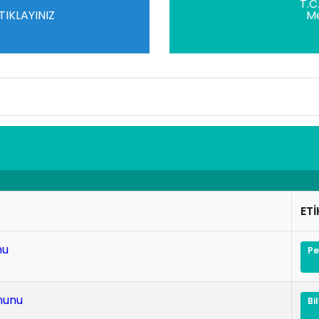
T
T.C
TIKLAYINIZ
Me
ETİ
nu
p
anunu
b