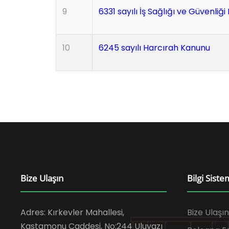
9
6331 sayılı İş Sağlığı ve Güvenliğ
10
6245 sayılı Harcırah Kanunu
Bize Ulaşın
Bilgi Siste
Adres: Kırkevler Mahallesi,
Bize Ulaşın
Kastamonu Caddesi, No:244 Uluyazı