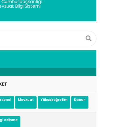
. Cumhurbaşkanlığı
vzuat Bilgi Sistemi
KET
ersonel
mevzuat
Yükseköğretim
Kanun
ilgi edinme