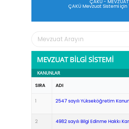
ÇAKÜ - MEVZUA
ÇAKÜ Mevzuat Sistemi için 
MEVZUAT BİLGİ SİSTEMİ
KANUNLAR
SIRA
ADI
1
2547 sayılı Yükseköğretim Kanu
2
4982 sayılı Bilgi Edinme Hakkı K