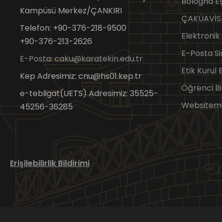
Bologna 
Kampüsü Merkez/ÇANKIRI
ÇAKÜAVİS
Telefon: +90-376-218-9500
Elektronik
+90-376-213-2626
E-Posta Si
E-Posta: caku@karatekin.edu.tr
Etik Kurul
Kep Adresimiz: cnu@hs01.kep.tr
Öğrenci Bi
e-tebligat(UETS) Adresimiz: 35525-
Websitem
45256-36285
Erişilebilirlik Bildirimi