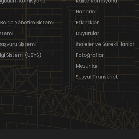
Eşgüdüm Komisyonu
Kalite Komisyonu
Haberler
 Belge Yönetim Sistemi
Etkinlikler
stemi
Duyurular
 Başvuru Sistemi
İhaleler ve Sürekli İlanlar
lgi Sistemi (UBYS)
Fotoğraflar
Mezunlar
Sosyal Transkript