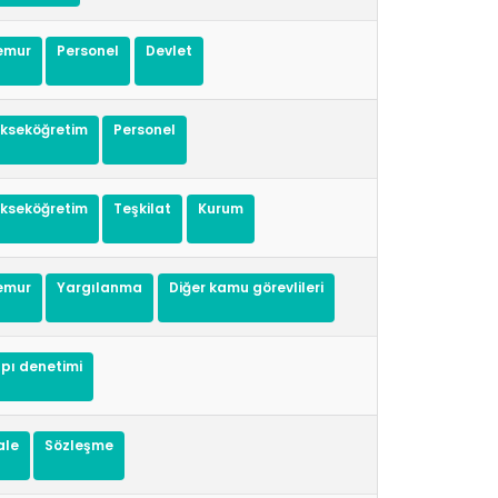
memur
personel
devlet
ükseköğretim
personel
ükseköğretim
teşkilat
kurum
memur
yargılanma
diğer kamu görevlileri
apı denetimi
ale
sözleşme