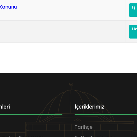
i Kanunu
iş
h
mleri
İçeriklerimiz
Tarihçe