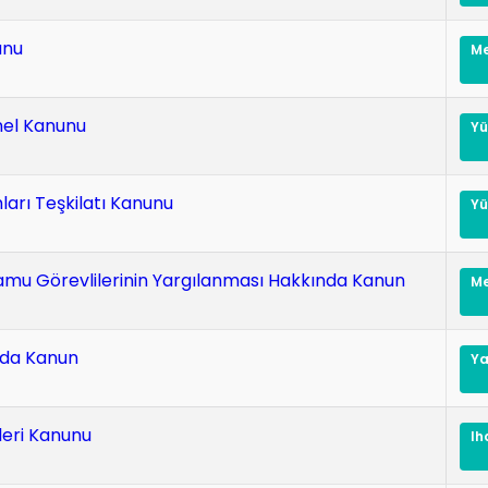
unu
nel Kanunu
y
arı Teşkilatı Kanunu
y
amu Görevlilerinin Yargılanması Hakkında Kanun
nda Kanun
y
leri Kanunu
ih