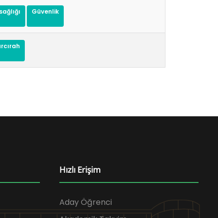
 sağlığı
güvenlik
arcırah
Hızlı Erişim
Aday Öğrenci