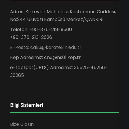
Adres: Kırkevler Mahallesi, Kastamonu Caddesi,
No:244 Uluyazı Kampüsü Merkez/ÇANKIRI
Telefon: +90-376-218-9500
+90-376-213-2626
E-Posta: caku@karatekin.edu.tr
Kep Adresimiz: cnu@hs01.kep.tr
e-tebligat(UETS) Adresimiz: 35525-45256-
36285
Bilgi Sistemleri
Bize Ulaşın