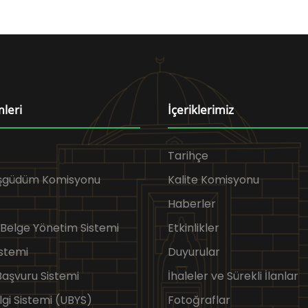
mleri
İçeriklerimiz
Tarihçe
Eşgüdüm Komisyonu
Kalite Komisyonu
Haberler
 Belge Yönetim Sistemi
Etkinlikler
stemi
Duyurular
 Başvuru Sistemi
İhaleler ve Sürekli İlanlar
lgi Sistemi (UBYS)
Fotoğraflar