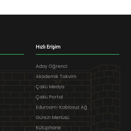
Hızlı Erişim
Aday Öğrenci
Akademik Takvim
Çakü Medya
Çakü Portal
Eduroam-Kablosuz Ağ
Günün Menüsü
Kütüphane