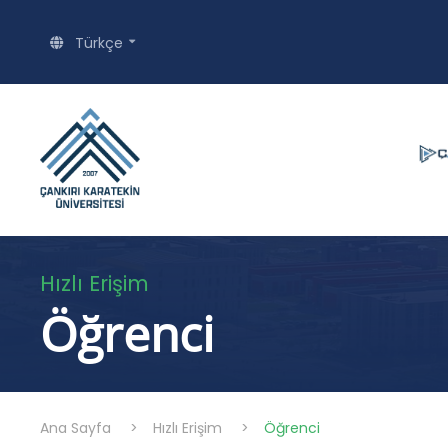
Türkçe
Hızlı Erişim
Öğrenci
Ana Sayfa
>
Hızlı Erişim
>
Öğrenci