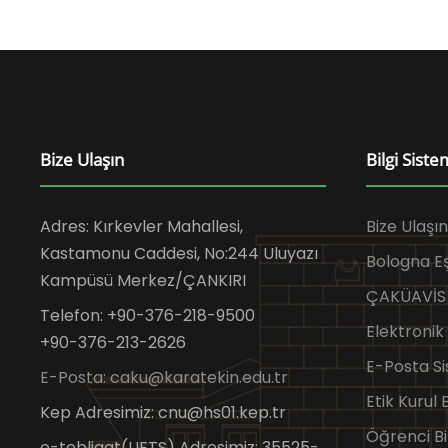
Bize Ulaşın
Bilgi Siste
Adres: Kırkevler Mahallesi,
Bize Ulaşın
Kastamonu Caddesi, No:244 Uluyazı
Bologna 
Kampüsü Merkez/ÇANKIRI
ÇAKÜAVİS
Telefon: +90-376-218-9500
Elektronik
+90-376-213-2626
E-Posta Si
E-Posta: caku@karatekin.edu.tr
Etik Kurul
Kep Adresimiz: cnu@hs01.kep.tr
Öğrenci Bi
e-tebligat(UETS) Adresimiz: 35525-