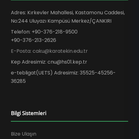
Adres: Kırkevler Mahallesi, Kastamonu Caddesi,
No:244 Uluyazı Kampüsü Merkez/ÇANKIRI
Telefon: +90-376-218-9500
+90-376-213-2626
E-Posta: caku@karatekin.edu.tr
Kep Adresimiz: cnu@hs01.kep.tr
e-tebligat(UETS) Adresimiz: 35525-45256-
36285
Bilgi Sistemleri
Bize Ulaşın